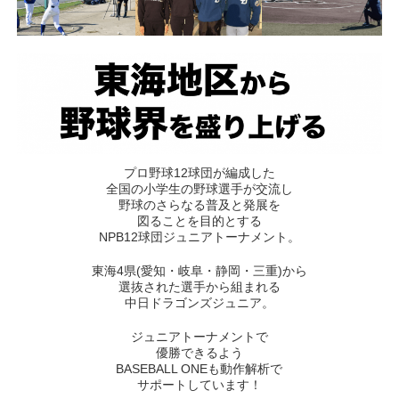
プロ野球12球団が編成した
全国の小学生の野球選手が交流し
野球のさらなる普及と発展を
図ることを目的とする
NPB12球団ジュニアトーナメント。
東海4県(愛知・岐阜・静岡・三重)から
選抜された選手から組まれる
中日ドラゴンズジュニア。
ジュニアトーナメントで
優勝できるよう
BASEBALL ONEも動作解析で
サポートしています！