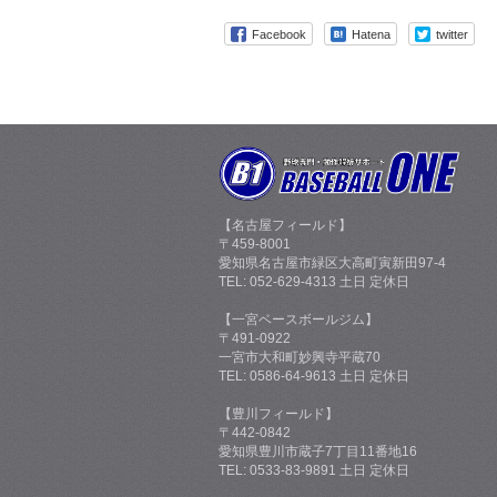
Facebook
Hatena
twitter
【名古屋フィールド】
〒459-8001
愛知県名古屋市緑区大高町寅新田97-4
TEL: 052-629-4313 土日 定休日
【一宮ベースボールジム】
〒491-0922
一宮市大和町妙興寺平蔵70
TEL: 0586-64-9613 土日 定休日
【豊川フィールド】
〒442-0842
愛知県豊川市蔵子7丁目11番地16
TEL: 0533-83-9891 土日 定休日