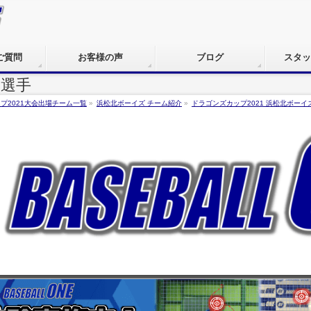
ご質問
お客様の声
ブログ
スタッ
)選手
プ2021大会出場チーム一覧
»
浜松北ボーイズ チーム紹介
»
ドラゴンズカップ2021 浜松北ボーイ