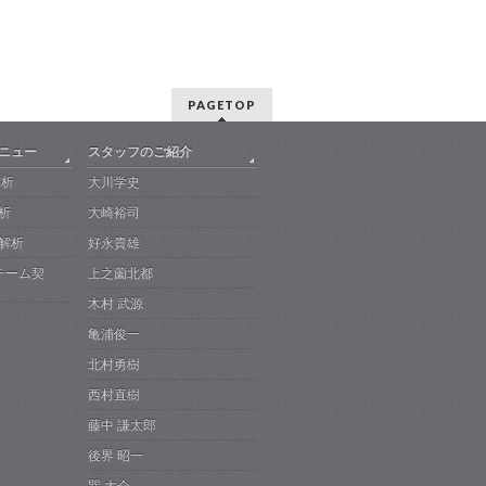
PAGETOP
メニュー
スタッフのご紹介
解析
大川学史
析
大崎裕司
解析
好永貴雄
-チーム契
上之薗北都
木村 武源
亀浦俊一
北村勇樹
西村直樹
藤中 謙太郎
後界 昭一
巽 大介