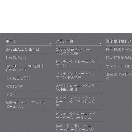
ホーム
プラン一覧
野球 動作解析
BASEBALL ONEとは
One to One -完全パーソ
投手 投球 動作
ナルプロ契約-
動作解析とは
打者 打撃動作解
ピッチング トレーニング
プラン
BASEBALL ONE 無料体
オンライン 動作
験申込ページ
バッティングパーソナル
出張 動作解析 
プラン 個人指導
よくあるご質問
約-
内野手トレーニングプラ
お客様の声
ン/ FIELDING
ブログ
キャッチャー トータルト
レーニングプラン 個人指
酸素カプセル 一宮ベース
導
ボールジム
ピッチングトレーニング
一宮ベースボールジム
体幹・股関節トレーニン
グ 一宮ベースボールジム