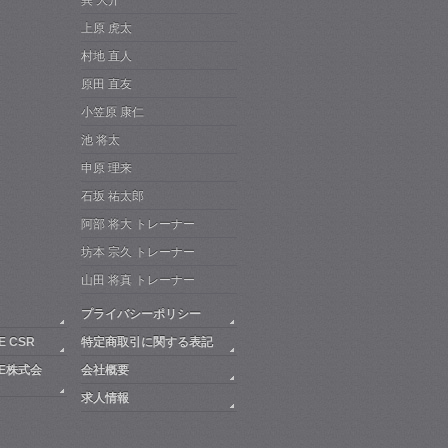
上原 虎太
村地 直人
原田 直友
小笠原 康仁
池 将太
申原 理来
石坂 祐太郎
阿部 将大 トレーナー
坊本 宗久 トレーナー
山田 将真 トレーナー
プライバシーポリシー
E CSR
特定商取引に関する表記
NE株式会
会社概要
求人情報