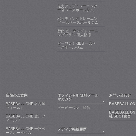
走力アップトレーニング
一宮ベースボールジム
バッティングトレーニン
グ 一宮ベースボールジム
碧南 ピッチングトレーニ
ングプラン 個人指導
ビーワン！KIDS 一宮ベ
ースボールジム
店舗のご案内
オフィシャル 無料メール
お問い合わせ
マガジン
BASEBALL ONE 名古屋
BASEBALL ON
フィールド
ビービーワン！通信
BASEBALL O
BASEBALL ONE 豊川フ
社 SDGs宣言
ィールド
BASEBALL ONE 一宮ベ
メディア掲載履歴
ースボールジム