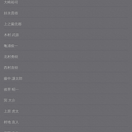
大崎裕司
好永貴雄
上之薗北都
木村 武源
亀浦俊一
北村勇樹
西村直樹
藤中 謙太郎
後界 昭一
巽 大介
上原 虎太
村地 直人