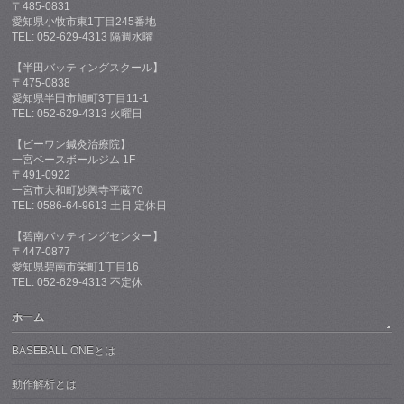
〒485-0831
愛知県小牧市東1丁目245番地
TEL: 052-629-4313 隔週水曜
【半田バッティングスクール】
〒475-0838
愛知県半田市旭町3丁目11-1
TEL: 052-629-4313 火曜日
【ビーワン鍼灸治療院】
一宮ベースボールジム 1F
〒491-0922
一宮市大和町妙興寺平蔵70
TEL: 0586-64-9613 土日 定休日
【碧南バッティングセンター】
〒447-0877
愛知県碧南市栄町1丁目16
TEL: 052-629-4313 不定休
ホーム
BASEBALL ONEとは
動作解析とは