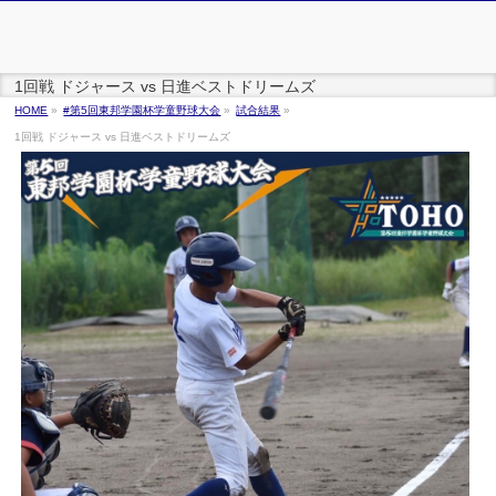
1回戦 ドジャース vs 日進ベストドリームズ
HOME
»
#第5回東邦学園杯学童野球大会
»
試合結果
»
1回戦 ドジャース vs 日進ベストドリームズ