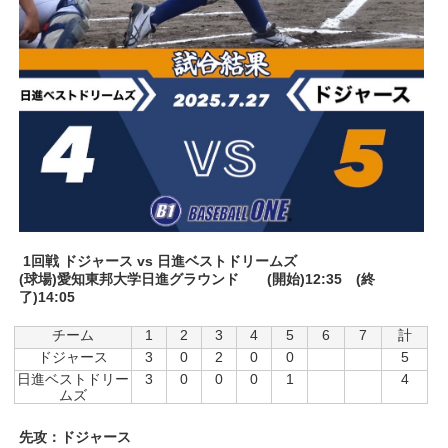
1回戦 ドジャース vs 日進ベストドリームズ
(球場)愛知東邦大学日進グラウンド (開始)12:35 (終
了)14:05
チーム
1
2
3
4
5
6
7
計
ドジャース
3
0
2
0
0
5
日進ベストドリー
3
0
0
0
1
4
ムズ
先攻：ドジャース