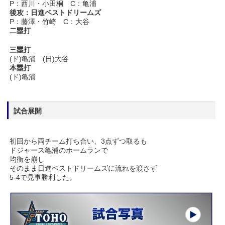
P：西川・小田桐 C：亀浦
後攻：日進ベストドリームズ
P：藤澤・竹崎 C：大谷
二塁打
三塁打
(ド)亀浦 (日)大谷
本塁打
(ド)亀浦
試合展開
初回から両チーム打ち合い、3点ずつ取るも
ドジャース亀浦のホームランで
均衡を崩し
そのまま日進ベストドリームズに流れを渡さず
5-4で見事勝利した。