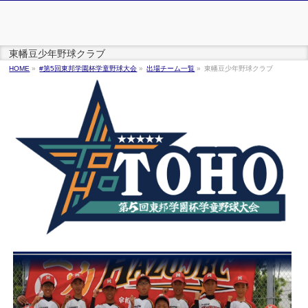
東幡豆少年野球クラブ
HOME
»
#第5回東邦学園杯学童野球大会
»
出場チーム一覧
»
東幡豆少年野球クラブ