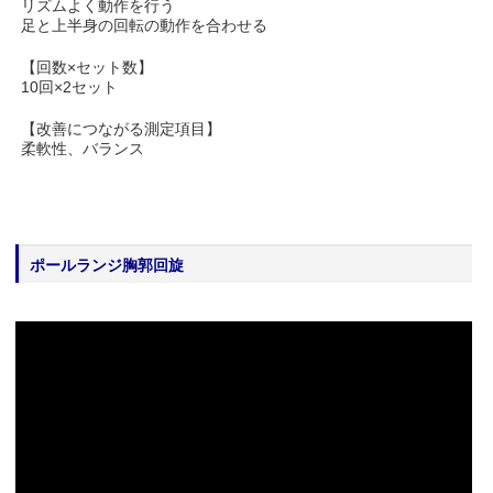
リズムよく動作を行う
足と上半身の回転の動作を合わせる
【回数×セット数】
10回×2セット
【改善につながる測定項目】
柔軟性、バランス
ポールランジ胸郭回旋