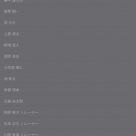
藤中 謙太郎
後界 昭一
巽 大介
上原 虎太
村地 直人
原田 直友
小笠原 康仁
池 将太
申原 理来
石坂 祐太郎
阿部 将大 トレーナー
坊本 宗久 トレーナー
山田 将真 トレーナー