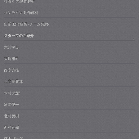
打者 打撃動作解析
オンライン 動作解析
出張 動作解析 -チーム契約-
スタッフのご紹介
大川学史
大崎裕司
好永貴雄
上之薗北都
木村 武源
亀浦俊一
北村勇樹
西村直樹