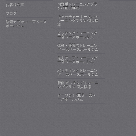
内野手トレーニングプラ
お客様の声
ン/ FIELDING
ブログ
キャッチャー トータルト
レーニングプラン 個人指
酸素カプセル 一宮ベース
導
ボールジム
ピッチングトレーニング
一宮ベースボールジム
体幹・股関節トレーニン
グ 一宮ベースボールジム
走力アップトレーニング
一宮ベースボールジム
バッティングトレーニン
グ 一宮ベースボールジム
碧南 ピッチングトレーニ
ングプラン 個人指導
ビーワン！KIDS 一宮ベ
ースボールジム