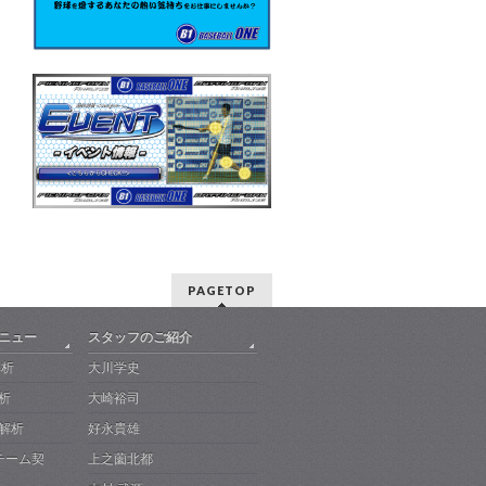
PAGETOP
メニュー
スタッフのご紹介
解析
大川学史
析
大崎裕司
解析
好永貴雄
-チーム契
上之薗北都