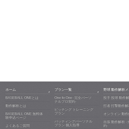
ホーム
プラン一覧
野球 動作解析
BASEBALL ONEとは
One to One -完全パーソ
投手 投球 動作
ナルプロ契約-
動作解析とは
打者 打撃動作解
ピッチング トレーニング
プラン
BASEBALL ONE 無料体
オンライン 動作
験申込ページ
バッティングパーソナル
出張 動作解析 
プラン 個人指導
よくあるご質問
約-