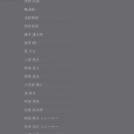
木村 武源
亀浦俊一
北村勇樹
西村直樹
藤中 謙太郎
後界 昭一
巽 大介
上原 虎太
村地 直人
原田 直友
小笠原 康仁
池 将太
申原 理来
石坂 祐太郎
阿部 将大 トレーナー
坊本 宗久 トレーナー