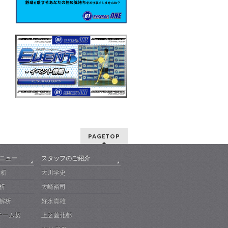
PAGETOP
メニュー
スタッフのご紹介
解析
大川学史
析
大崎裕司
解析
好永貴雄
-チーム契
上之薗北都