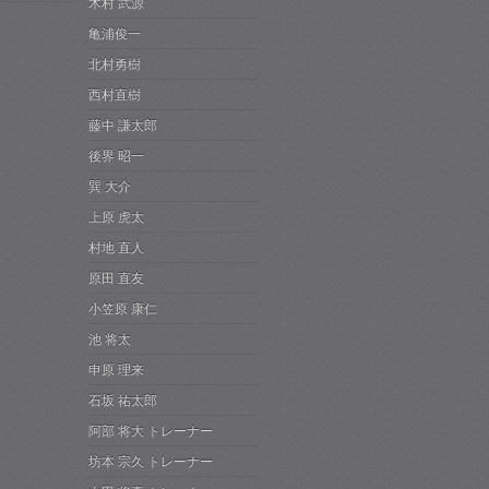
木村 武源
亀浦俊一
北村勇樹
西村直樹
藤中 謙太郎
後界 昭一
巽 大介
上原 虎太
村地 直人
原田 直友
小笠原 康仁
池 将太
申原 理来
石坂 祐太郎
阿部 将大 トレーナー
坊本 宗久 トレーナー