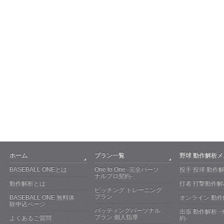
ホーム
プラン一覧
野球 動作解析
BASEBALL ONEとは
One to One -完全パーソ
投手 投球 動作
ナルプロ契約-
動作解析とは
打者 打撃動作解
ピッチング トレーニング
プラン
BASEBALL ONE 無料体
オンライン 動作
験申込ページ
バッティングパーソナル
出張 動作解析 
プラン 個人指導
よくあるご質問
約-