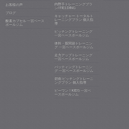
内野手トレーニングプラ
お客様の声
ン/ FIELDING
ブログ
キャッチャー トータルト
レーニングプラン 個人指
酸素カプセル 一宮ベース
導
ボールジム
ピッチングトレーニング
一宮ベースボールジム
体幹・股関節トレーニン
グ 一宮ベースボールジム
走力アップトレーニング
一宮ベースボールジム
バッティングトレーニン
グ 一宮ベースボールジム
碧南 ピッチングトレーニ
ングプラン 個人指導
ビーワン！KIDS 一宮ベ
ースボールジム