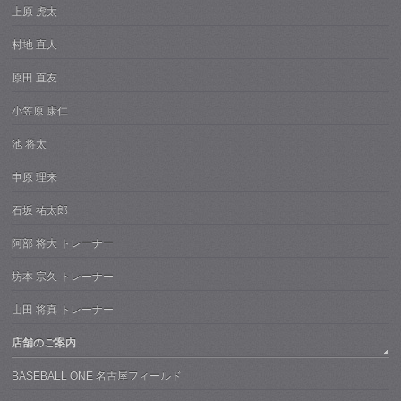
上原 虎太
村地 直人
原田 直友
小笠原 康仁
池 将太
申原 理来
石坂 祐太郎
阿部 将大 トレーナー
坊本 宗久 トレーナー
山田 将真 トレーナー
店舗のご案内
BASEBALL ONE 名古屋フィールド