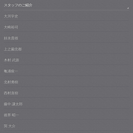
スタッフのご紹介
大川学史
大崎裕司
好永貴雄
上之薗北都
木村 武源
亀浦俊一
北村勇樹
西村直樹
藤中 謙太郎
後界 昭一
巽 大介