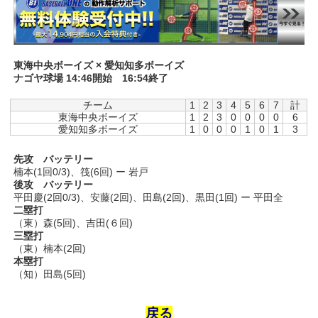
東海中央ボーイズ × 愛知知多ボーイズ
ナゴヤ球場 14:46開始 16:54終了
チーム
1
2
3
4
5
6
7
計
東海中央ボーイズ
1
2
3
0
0
0
0
6
愛知知多ボーイズ
1
0
0
0
1
0
1
3
先攻 バッテリー
楠本(1回0/3)、筏(6回) ー 岩戸
後攻 バッテリー
平田慶(2回0/3)、安藤(2回)、田島(2回)、黒田(1回) ー 平田全
二塁打
（東）森(5回)、吉田(６回)
三塁打
（東）楠本(2回)
本塁打
（知）田島(5回)
戻る