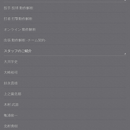
投手 投球 動作解析
打者 打撃動作解析
オンライン 動作解析
出張 動作解析 -チーム契約-
スタッフのご紹介
大川学史
大崎裕司
好永貴雄
上之薗北都
木村 武源
亀浦俊一
北村勇樹