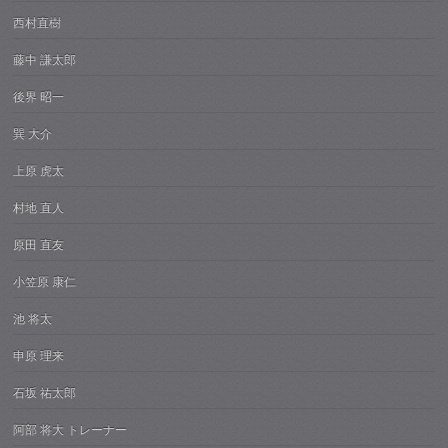
西村直樹
藤中 謙太郎
後界 昭一
巽 大介
上原 虎太
村地 直人
原田 直友
小笠原 康仁
池 将太
申原 理来
石坂 祐太郎
阿部 将大 トレーナー