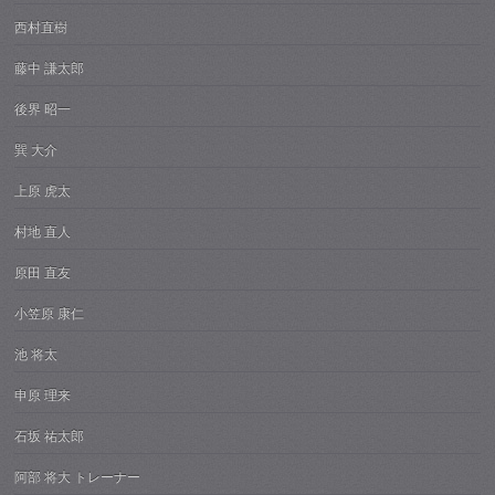
西村直樹
藤中 謙太郎
後界 昭一
巽 大介
上原 虎太
村地 直人
原田 直友
小笠原 康仁
池 将太
申原 理来
石坂 祐太郎
阿部 将大 トレーナー