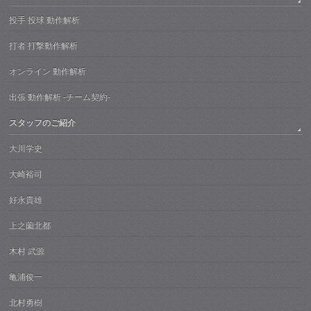
投手 投球 動作解析
打者 打撃動作解析
オンライン 動作解析
出張 動作解析 -チーム契約-
スタッフのご紹介
大川学史
大崎裕司
好永貴雄
上之薗北都
木村 武源
亀浦俊一
北村勇樹