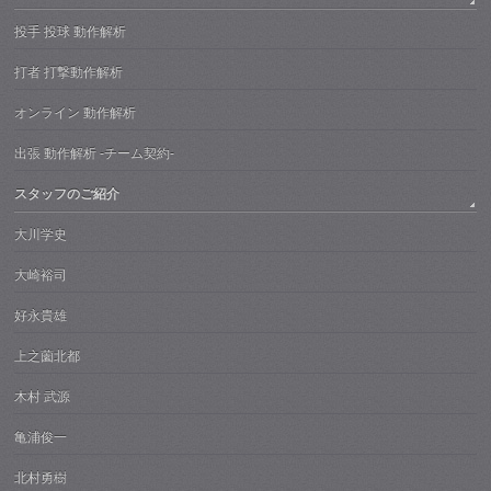
投手 投球 動作解析
打者 打撃動作解析
オンライン 動作解析
出張 動作解析 -チーム契約-
スタッフのご紹介
大川学史
大崎裕司
好永貴雄
上之薗北都
木村 武源
亀浦俊一
北村勇樹