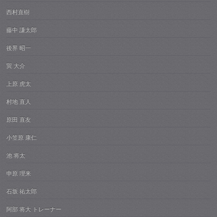
西村直樹
藤中 謙太郎
後界 昭一
巽 大介
上原 虎太
村地 直人
原田 直友
小笠原 康仁
池 将太
申原 理来
石坂 祐太郎
阿部 将大 トレーナー