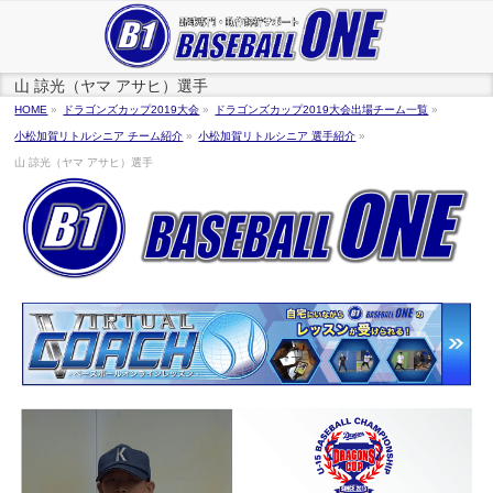
山 諒光（ヤマ アサヒ）選手
HOME
»
ドラゴンズカップ2019大会
»
ドラゴンズカップ2019大会出場チーム一覧
»
小松加賀リトルシニア チーム紹介
»
小松加賀リトルシニア 選手紹介
»
山 諒光（ヤマ アサヒ）選手