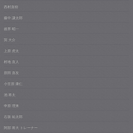
西村直樹
藤中 謙太郎
後界 昭一
巽 大介
上原 虎太
村地 直人
原田 直友
小笠原 康仁
池 将太
申原 理来
石坂 祐太郎
阿部 将大 トレーナー