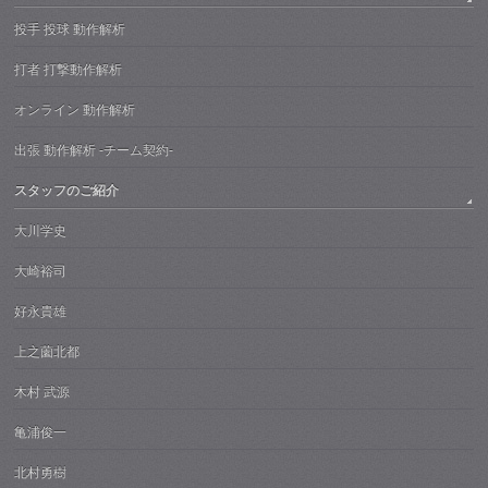
投手 投球 動作解析
打者 打撃動作解析
オンライン 動作解析
出張 動作解析 -チーム契約-
スタッフのご紹介
大川学史
大崎裕司
好永貴雄
上之薗北都
木村 武源
亀浦俊一
北村勇樹