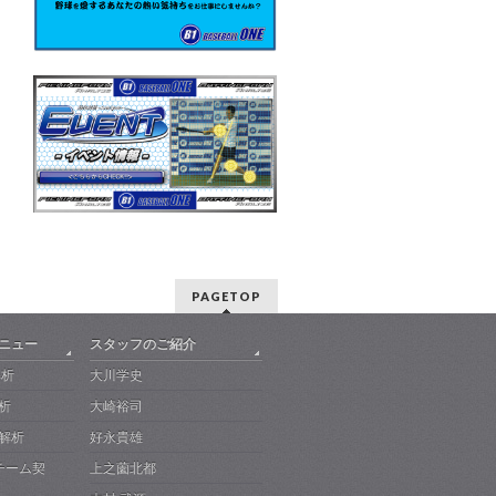
PAGETOP
メニュー
スタッフのご紹介
解析
大川学史
析
大崎裕司
解析
好永貴雄
-チーム契
上之薗北都