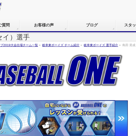
ご質問
お客様の声
ブログ
スタッ
セイ）選手
プ2019大会出場チーム一覧
»
岐阜東ボーイズ チーム紹介
»
岐阜東ボーイズ 選手紹介
»
島田 晃