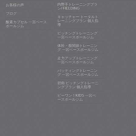
内野手トレーニングプラ
お客様の声
ン/ FIELDING
ブログ
キャッチャー トータルト
レーニングプラン 個人指
酸素カプセル 一宮ベース
導
ボールジム
ピッチングトレーニング
一宮ベースボールジム
体幹・股関節トレーニン
グ 一宮ベースボールジム
走力アップトレーニング
一宮ベースボールジム
バッティングトレーニン
グ 一宮ベースボールジム
碧南 ピッチングトレーニ
ングプラン 個人指導
ビーワン！KIDS 一宮ベ
ースボールジム