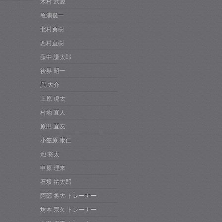
木村 武源
亀浦俊一
北村勇樹
西村直樹
藤中 謙太郎
後界 昭一
巽 大介
上原 虎太
村地 直人
原田 直友
小笠原 康仁
池 将太
申原 理来
石坂 祐太郎
阿部 将大 トレーナー
坊本 宗久 トレーナー