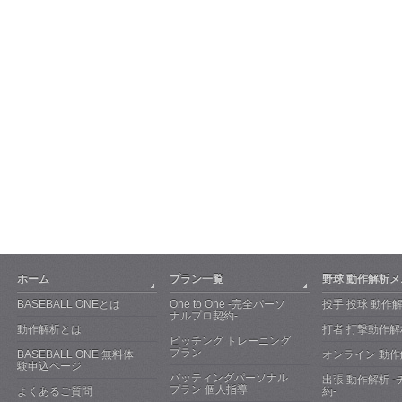
ホーム
プラン一覧
野球 動作解析
BASEBALL ONEとは
One to One -完全パーソ
投手 投球 動作
ナルプロ契約-
動作解析とは
打者 打撃動作解
ピッチング トレーニング
プラン
BASEBALL ONE 無料体
オンライン 動作
験申込ページ
バッティングパーソナル
出張 動作解析 
プラン 個人指導
よくあるご質問
約-