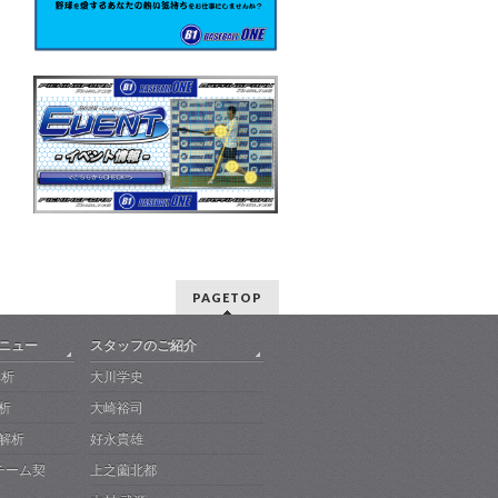
PAGETOP
メニュー
スタッフのご紹介
解析
大川学史
析
大崎裕司
解析
好永貴雄
-チーム契
上之薗北都