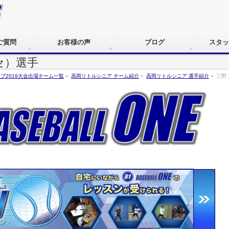
ご質問
お客様の声
ブログ
スタッ
セ）選手
プ2019大会出場チーム一覧
»
高岡リトルシニア チーム紹介
»
高岡リトルシニア 選手紹介
»
三野