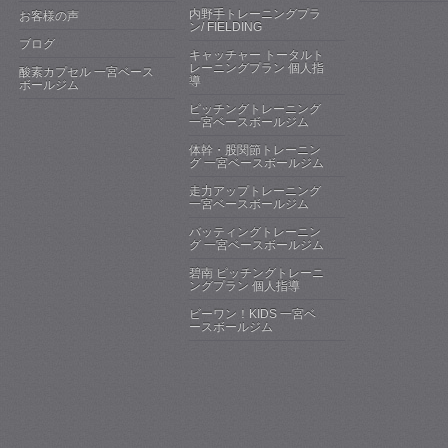
内野手トレーニングプラ
お客様の声
ン/ FIELDING
ブログ
キャッチャー トータルト
レーニングプラン 個人指
酸素カプセル 一宮ベース
導
ボールジム
ピッチングトレーニング
一宮ベースボールジム
体幹・股関節トレーニン
グ 一宮ベースボールジム
走力アップトレーニング
一宮ベースボールジム
バッティングトレーニン
グ 一宮ベースボールジム
碧南 ピッチングトレーニ
ングプラン 個人指導
ビーワン！KIDS 一宮ベ
ースボールジム