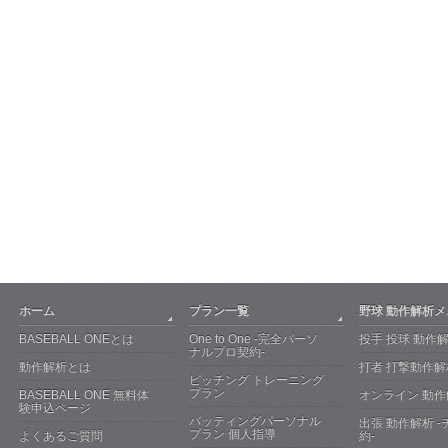
ホーム
プラン一覧
野球 動作解析
BASEBALL ONEとは
One to One -完全パーソ
投手 投球 動作
ナルプロ契約-
動作解析とは
打者 打撃動作解
ピッチング トレーニング
プラン
BASEBALL ONE 無料体
オンライン 動作
験申込ページ
バッティングパーソナル
出張 動作解析 
プラン 個人指導
よくあるご質問
約-