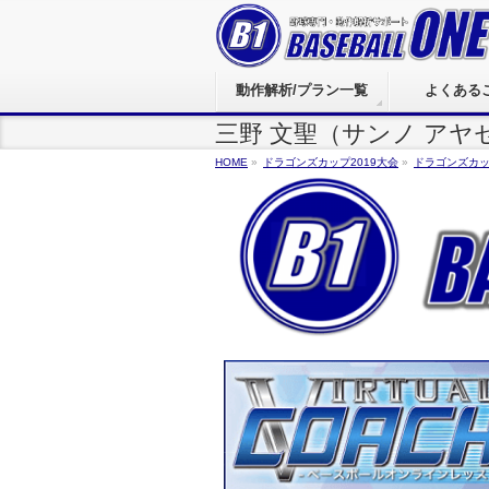
動作解析/プラン一覧
よくある
三野 文聖（サンノ アヤ
HOME
»
ドラゴンズカップ2019大会
»
ドラゴンズカッ