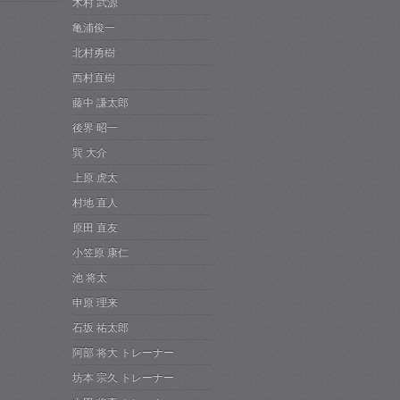
木村 武源
亀浦俊一
北村勇樹
西村直樹
藤中 謙太郎
後界 昭一
巽 大介
上原 虎太
村地 直人
原田 直友
小笠原 康仁
池 将太
申原 理来
石坂 祐太郎
阿部 将大 トレーナー
坊本 宗久 トレーナー