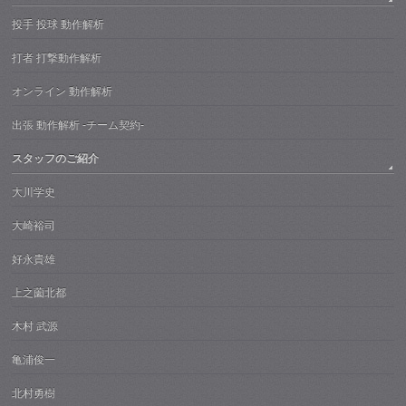
投手 投球 動作解析
打者 打撃動作解析
オンライン 動作解析
出張 動作解析 -チーム契約-
スタッフのご紹介
大川学史
大崎裕司
好永貴雄
上之薗北都
木村 武源
亀浦俊一
北村勇樹