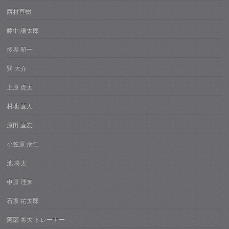
西村直樹
藤中 謙太郎
後界 昭一
巽 大介
上原 虎太
村地 直人
原田 直友
小笠原 康仁
池 将太
申原 理来
石坂 祐太郎
阿部 将大 トレーナー