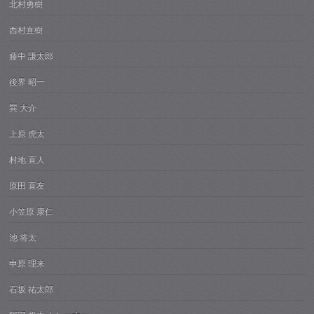
北村勇樹
西村直樹
藤中 謙太郎
後界 昭一
巽 大介
上原 虎太
村地 直人
原田 直友
小笠原 康仁
池 将太
申原 理来
石坂 祐太郎