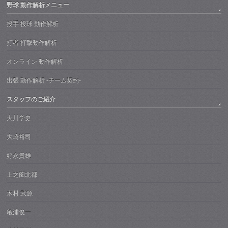
野球 動作解析メニュー
投手 投球 動作解析
打者 打撃動作解析
オンライン 動作解析
出張 動作解析 -チーム契約-
スタッフのご紹介
大川学史
大崎裕司
好永貴雄
上之薗北都
木村 武源
亀浦俊一