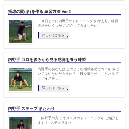
捕球の間(ま)を作る 練習方法 Ver.2
今日までに内野手のトレーニングや 考え方、練習
方法をいくつか ご紹介してきましたが …
詳しくはこちら
内野手 ゴロを後ろから見る感覚を養う練習
内野手のあなたは このような捕球姿勢でゴロを さば
いてはいないだろうか？ 「腰を落とせ！」という ア
ドバイスを …
詳しくはこちら
内野手 ステップ またわり
内野手の方に オススメのトレーニングを ご紹介し
ます！ ステップまた …