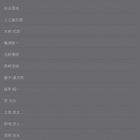
好永貴雄
上之薗北都
木村 武源
亀浦俊一
北村勇樹
西村直樹
藤中 謙太郎
後界 昭一
巽 大介
上原 虎太
村地 直人
原田 直友