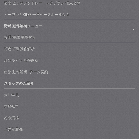
碧南 ピッチングトレーニングプラン 個人指導
ビーワン！KIDS 一宮ベースボールジム
野球 動作解析メニュー
投手 投球 動作解析
打者 打撃動作解析
オンライン 動作解析
出張 動作解析 -チーム契約-
スタッフのご紹介
大川学史
大崎裕司
好永貴雄
上之薗北都